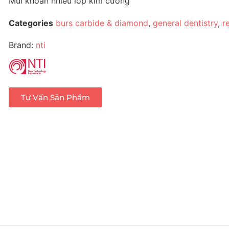
Mũi khoan nhiều lớp kim cương
Categories
burs carbide & diamond
,
general dentistry
,
r
Brand:
nti
Tư Vấn Sản Phẩm