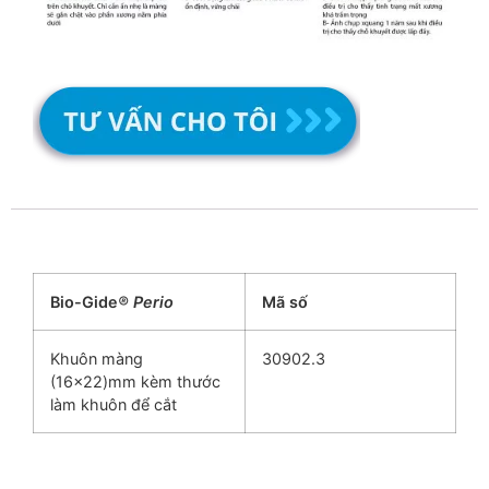
Bio-Gide
®
Perio
Mã s
ố
Khuôn màng
30902.3
(16×22)mm kèm thước
làm khuôn để cắt