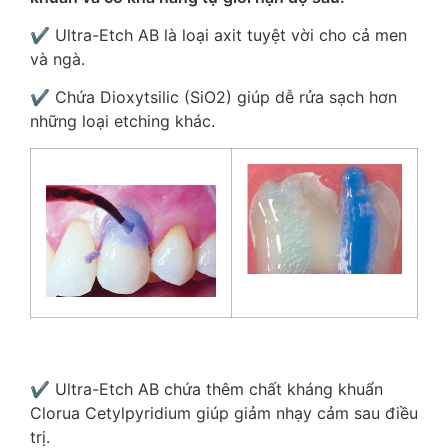
✔️ Ultra-Etch AB là loại axit tuyệt vời cho cả men
và ngà.
✔️ Chứa Dioxytsilic (SiO2) giúp dễ rửa sạch hơn
những loại etching khác.
✔️ Ultra-Etch AB chứa thêm chất kháng khuẩn
Clorua Cetylpyridium giúp giảm nhạy cảm sau điều
trị.