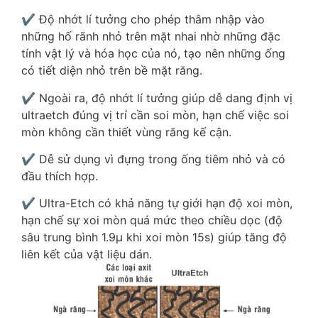
✔️ Độ nhớt lí tưởng cho phép thâm nhập vào
những hố rãnh nhỏ trên mặt nhai nhờ những đặc
tính vật lý và hóa học của nó, tạo nên những ống
có tiết diện nhỏ trên bề mặt răng.
✔️ Ngoài ra, độ nhớt lí tưởng giúp dễ dang định vị
ultraetch đúng vị trí cần soi mòn, hạn chế việc soi
mòn không cần thiết vùng răng kế cận.
✔️ Dễ sử dụng vì đựng trong ống tiêm nhỏ và có
đầu thích hợp.
✔️ Ultra-Etch có khả năng tự giới hạn độ xoi mòn,
hạn chế sự xoi mòn quá mức theo chiều dọc (độ
sâu trung bình 1.9µ khi xoi mòn 15s) giúp tăng độ
liên kết của vật liệu dán.