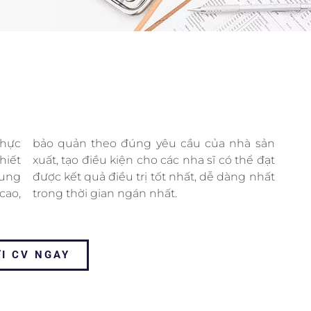
thực
 sản
hiết
 đạt
cung
nhất
cao,
trong thời gian ngán nhất.
I CV NGAY