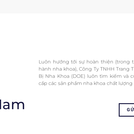
Luôn hướng tới sự hoàn thiện (trong 
bảo quản theo đúng yêu cầu của nhà
hành nha khoa), Công Ty TNHH Trang T
xuất, tạo điều kiện cho các nha sĩ có thể
Bị Nha Khoa (DOE) luôn tìm kiếm và 
được kết quả điều trị tốt nhất, dễ dàng 
cấp các sản phẩm nha khoa chất lượng 
 Nam
GỬ