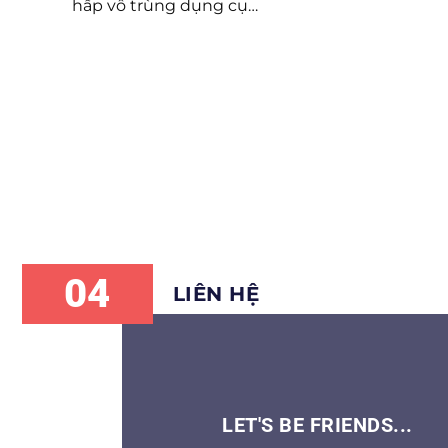
hấp vô trùng dụng cụ…
04
LIÊN HỆ
LET'S BE FRIENDS...