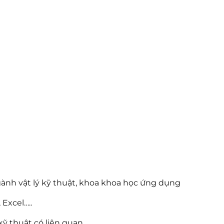
gành vật lý kỹ thuật, khoa khoa học ứng dụng
Excel…..
kỹ thuật có liên quan