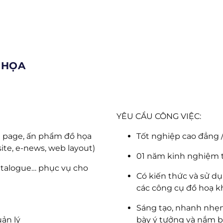
 HỌA
YÊU CẦU CÔNG VIỆC:
ng page, ấn phẩm đồ họa
Tốt nghiệp cao đẳng /
te, e-news, web layout)
01 năm kinh nghiệm t
catalogue… phục vụ cho
Có kiến thức và sử d
các công cụ đồ hoạ k
Sáng tạo, nhanh nhẹn,
uản lý
bày ý tưởng và nắm b