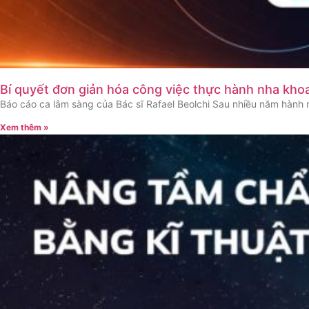
Bí quyết đơn giản hóa công việc thực hành nha khoa
Báo cáo ca lâm sàng của Bác sĩ Rafael Beolchi Sau nhiều năm hành
Xem thêm »