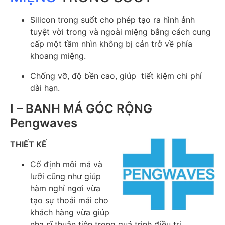
Silicon trong suốt cho phép tạo ra hình ảnh
tuyệt vời trong và ngoài miệng bằng cách cung
cấp một tầm nhìn không bị cản trở về phía
khoang miệng.
Chống vỡ, độ bền cao, giúp tiết kiệm chi phí
dài hạn.
I – BANH MÁ GÓC RỘNG
Pengwaves
THIẾT KẾ
Cố định môi má và
lưỡi cũng như giúp
hàm nghỉ ngơi vừa
tạo sự thoải mái cho
khách hàng vừa giúp
nha sĩ thuận tiện trong quá trình điều trị.