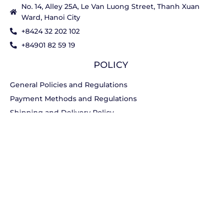
No. 14, Alley 25A, Le Van Luong Street, Thanh Xuan
Ward, Hanoi City
+8424 32 202 102
+84901 82 59 19
POLICY
General Policies and Regulations
Payment Methods and Regulations
Shipping and Delivery Policy
Warranty Policy
Return Policy
Privacy Policy
Ethical Business Policy
© 2020 DOE VIET NAM. All Rights Reserved