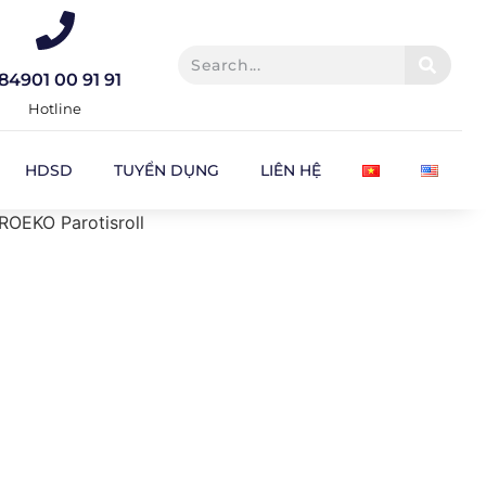
84901 00 91 91
Hotline
HDSD
TUYỂN DỤNG
LIÊN HỆ
ROEKO Parotisroll