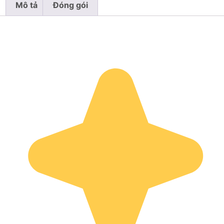
Mô tả
Đóng gói