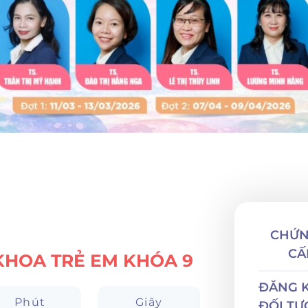
CHỨNG
CẤ
KHOA TRẺ EM KHÓA 9
ĐĂNG KÝ
Phút
Giây
ĐỐI TƯ