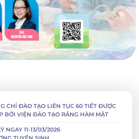
 CHỈ ĐÀO TẠO LIÊN TỤC 60 TIẾT ĐƯỢC
P BỞI VIỆN ĐÀO TẠO RĂNG HÀM MẶT
 NGAY 11-13/03/2026
ỢNG TUYỂN SINH