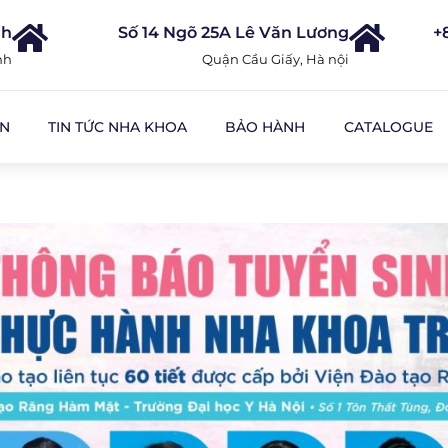
nh
Số 14 Ngõ 25A Lê Văn Lương
+
nh
Quận Cầu Giấy, Hà nội
ỆN
TIN TỨC NHA KHOA
BẢO HÀNH
CATALOGUE