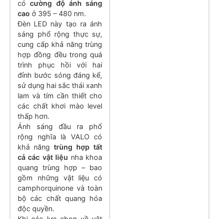
có
cường độ ánh sáng
cao
ở 395 – 480 nm.
Đèn LED này tạo ra ánh
sáng phổ rộng thực sự,
cung cấp khả năng trùng
hợp đồng đều
trong quá
trình phục hồi với hai
đỉnh bước sóng đáng kể,
sử dụng hai sắc thái xanh
lam và tím cần thiết cho
các chất khơi mào level
thấp hơn.
Ánh sáng đầu ra phổ
rộng nghĩa là VALO có
khả năng
trùng hợp tất
cả các vật liệu
nha khoa
quang trùng hợp – bao
gồm những vật liệu có
camphorquinone và toàn
bộ các chất quang hóa
độc quyền.
Khi các lựa chọn về vật