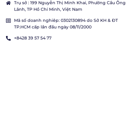
Trụ sở : 199 Nguyễn Thị Minh Khai, Phường Cầu Ông
Lãnh, TP Hồ Chí Minh, Việt Nam
Mã số doanh nghiêp: 0302130894 do Sở KH & ĐT
TP.HCM cấp lần đầu ngày 08/11/2000
+8428 39 57 54 77
sales@doevietnam.com
VP HỒ CHÍ MINH
Số 133 Nguyễn Chí Thanh, Phường An Đông, TP. Hồ
Chí Minh
+8428 39 57 54 77
+84901 00 91 91
sales@doevietnam.com